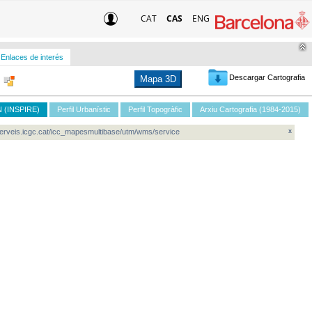
CAT
CAS
ENG
Enlaces de interés
Descargar Cartografia
Mapa 3D
CN (INSPIRE)
Perfil Urbanístic
Perfil Topogràfic
Arxiu Cartografia (1984-2015)
eoserveis.icgc.cat/icc_mapesmultibase/utm/wms/service
x