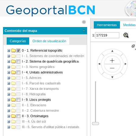
Herramientas
Medidas
Contenido del mapa
1:
Categorías
Orden de visualización
0 - 1. Referencial topogràfic
I - 1. Sistemes de coordenades de referència
I - 2. Sistema de quadrícula geogràfica
I - 3. Noms geogràfics
I - 4. Unitats administratives
I - 5. Adreces
I - 6. Parcel·les cadastrals
I - 7. Xarxa de transports
I - 8. Hidrografia
I - 9. Llocs protegits
II - 1. Elevacions
II - 2. Cobertura terrestre
II - 3. Ortoimatges
III - 4. Ús del sòl
III - 6. Serveis d'utilitat pública i estatals